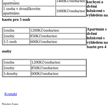
1400Kč/osoba/noc
kuchyní a
apartmánu
dvěmi
1 osoba v dvoulžkovém
ložnicemi s
1000Kč/osoba/noc
apartmánu
výhledem na
bazén pro 5 osob
Apartmán s
1osoba
1200Kč/osoba/noc
dvěmi
2osoby
850Kč/osoba/noc
ložnicemi s
3-5 osob
600Kč/osoba/noc
výhledem na
bazén pro 4
osoby
1osoba
1200Kč/osoba/noc
2osoby
850Kč/osoba/noc
3-4osoby
600Kč/osoba/noc
Kontakt
Penzion Ivana