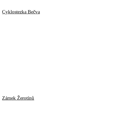
Lešná
Cyklostezka Bečva
Lešná
Zámek Žerotínů