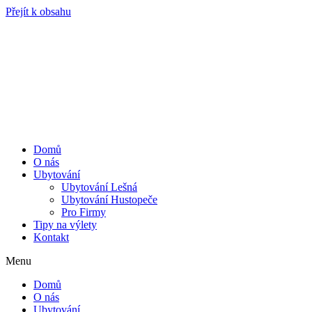
Přejít k obsahu
Domů
O nás
Ubytování
Ubytování Lešná
Ubytování Hustopeče
Pro Firmy
Tipy na výlety
Kontakt
Menu
Domů
O nás
Ubytování