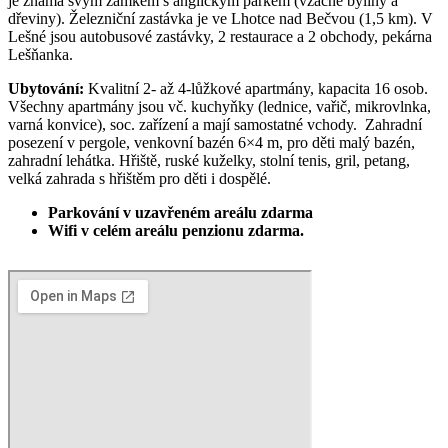
je známá svým zámkem s anglickým parkem (vzácné byliny a
dřeviny). Železniční zastávka je ve Lhotce nad Bečvou (1,5 km). V
Lešné jsou autobusové zastávky, 2 restaurace a 2 obchody, pekárna
Lešňanka.
Ubytování:
Kvalitní 2- až 4-lůžkové apartmány, kapacita 16 osob.
Všechny apartmány jsou vč. kuchyňky (lednice, vařič, mikrovlnka,
varná konvice), soc. zařízení a mají samostatné vchody. Zahradní
posezení v pergole, venkovní bazén 6×4 m, pro děti malý bazén,
zahradní lehátka. Hřiště, ruské kuželky, stolní tenis, gril, petang,
velká zahrada s hřištěm pro děti i dospělé.
Parkování v uzavřeném areálu zdarma
Wifi v celém areálu penzionu zdarma.