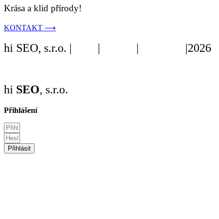
Krása a klid přírody!
KONTAKT ⟶
hi SEO, s.r.o. |
web
|
studio
|
fotograf
|2026
S námi používáte
Cookies
.
hi
SEO
, s.r.o.
Přihlášení
Přihlásit